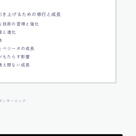
引き上げるための修行と成長
な技術の習得と強化
程と進化
法
とベジータの成長
がもたらす影響
絶え間ない成長
ポンサーリンク