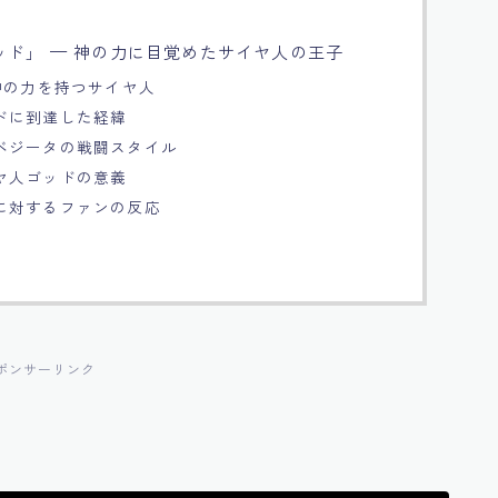
ド」 — 神の力に目覚めたサイヤ人の王子
神の力を持つサイヤ人
ドに到達した経緯
ベジータの戦闘スタイル
ヤ人ゴッドの意義
に対するファンの反応
ポンサーリンク