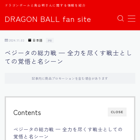
ドラゴンボールと鳥山明さんに関する情報を紹介
DRAGON BALL fan site
MENU
2024.11.03
日本語
PR
TOPページ
ベジータの総力戦 — 全力を尽くす戦士とし
ての覚悟と名シーン
日本語
english
記事内に商品プロモーションを含む場合があります
中文
Contents
CLOSE
Español
ベジータの総力戦 — 全力を尽くす戦士としての
اللغة العربية
覚悟と名シーン