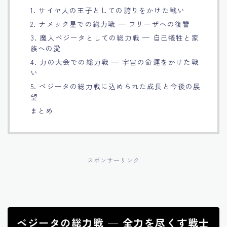
1. サイヤ人の王子としての誇りをかけた戦い
Français
2. ナメック星での総力戦 — フリーザへの復讐
3. 魔人ベジータとしての総力戦 — 自己犠牲と家
Bahasa Indonesia
族への愛
4. 力の大会での総力戦 — 宇宙の命運をかけた戦
Português
い
5. ベジータの総力戦に込められた成長と今後の展
望
まとめ
スポンサーリンク
ベジータの総力戦 — 全力を尽くす戦士