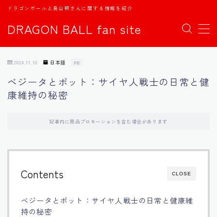
ドラゴンボールと鳥山明さんに関する情報を紹介
DRAGON BALL fan site
MENU
2024.11.10
日本語
PR
TOPページ
ベジータとポット：サイヤ人戦士の日常と健
康維持の秘密
日本語
english
記事内に商品プロモーションを含む場合があります
中文
Contents
CLOSE
Español
ベジータとポット：サイヤ人戦士の日常と健康維
اللغة العربية
持の秘密