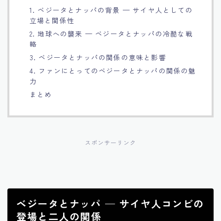
1. ベジータとナッパの背景 — サイヤ人としての
Français
立場と関係性
2. 地球への襲来 — ベジータとナッパの冷酷な戦
Bahasa Indonesia
略
3. ベジータとナッパの関係の意味と影響
Português
4. ファンにとってのベジータとナッパの関係の魅
力
まとめ
スポンサーリンク
ベジータとナッパ — サイヤ人コンビの
登場と二人の関係