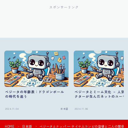
スポンサーリンク
ベジータの年齢表：ドラゴンボール
ベジータとミーム文化 － 人気
の時代を追う
クターが生んだネットのユーモ
2024.11.04
日本語
2024.11.06
HOME
日本語
ベジータとナッパ — サイヤ人コンビの登場と二人の関係
＞
＞