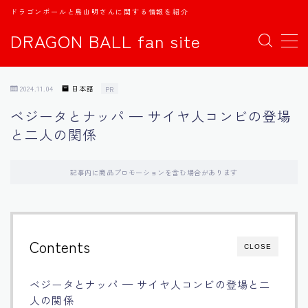
ドラゴンボールと鳥山明さんに関する情報を紹介
DRAGON BALL fan site
MENU
2024.11.04
日本語
PR
TOPページ
ベジータとナッパ — サイヤ人コンビの登場
と二人の関係
日本語
english
記事内に商品プロモーションを含む場合があります
中文
Contents
CLOSE
Español
ベジータとナッパ — サイヤ人コンビの登場と二
اللغة العربية
人の関係