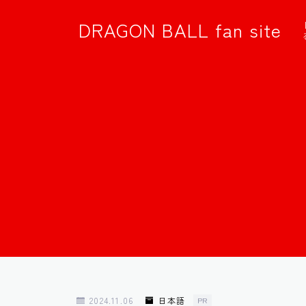
DRAGON BALL fan site
2024.11.06
日本語
PR