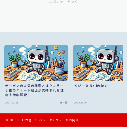
スポンサーリンク
ザーボンの人気の秘密とは？フリー
ベジータ No.1の魅力
ザ軍のエリート戦士が支持される理
由を徹底解説！
2025.02.06
日本語
2024.11.04
HOME
日本語
ベジータとフリーザの関係
＞
＞