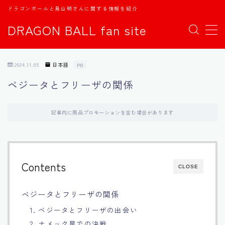
ドラゴンボールと鳥山明さんに関する情報を紹介
DRAGON BALL fan site
MENU
2024.11.05
日本語
PR
TOPページ
ベジータとフリーザの関係
日本語
記事内に商品プロモーションを含む場合があります
english
中文
Contents
CLOSE
Español
ベジータとフリーザの関係
1. ベジータとフリーザの出会い
اللغة العربية
2. ナメック星での決戦