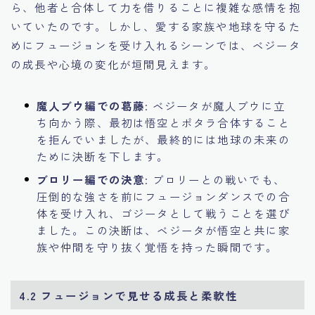
ら、他者と合体して力を借りることに複雑な感情を抱
いていたのです。しかし、愛する家族や地球を守るた
めにフュージョンを受け入れるシーンでは、ベジータ
の成長や心境の変化が垣間見えます。
魔人ブウ編での葛藤
: ベジータが魔人ブウに立
ち向かう際、最初は悟空とポタラ合体すること
を拒んでいましたが、最終的には地球の未来の
ために決断を下します。
ブロリー編での決意
: ブロリーとの戦いでも、
圧倒的な強さを前にフュージョンダンスでの合
体を受け入れ、ゴジータとして戦うことを選び
ました。この決断は、ベジータが悟空と共に家
族や仲間を守り抜く覚悟を持った瞬間です。
4.2 フュージョンで見せる成長と柔軟性