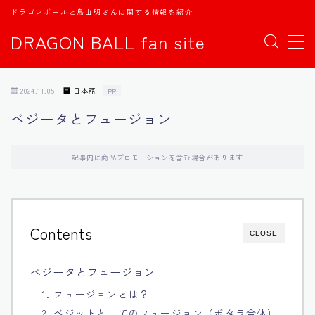
ドラゴンボールと鳥山明さんに関する情報を紹介
DRAGON BALL fan site
MENU
2024.11.05
日本語
PR
TOPページ
ベジータとフュージョン
日本語
記事内に商品プロモーションを含む場合があります
english
中文
Contents
CLOSE
Español
ベジータとフュージョン
1. フュージョンとは？
اللغة العربية
2. ベジットとしてのフュージョン（ポタラ合体）