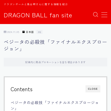
ドラゴンボールと鳥山明さんに関する情報を紹介
DRAGON BALL fan site
MENU
2024.11.05
日本語
PR
TOPページ
ベジータの必殺技「ファイナルエクスプロー
ジョン」
日本語
english
記事内に商品プロモーションを含む場合があります
中文
Contents
CLOSE
Español
ベジータの必殺技「ファイナルエクスプロージョ
اللغة العربية
ン」