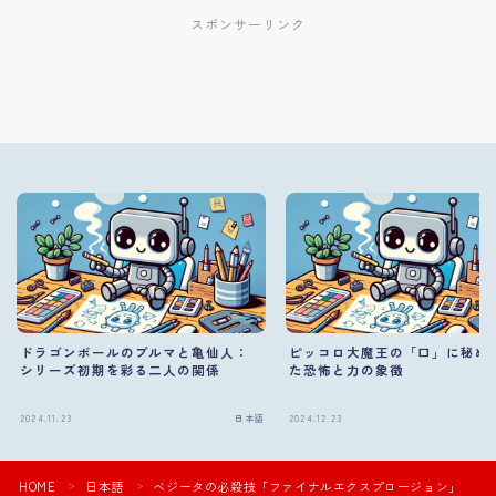
スポンサーリンク
ドラゴンボールのブルマと亀仙人：
ピッコロ大魔王の「口」に秘め
シリーズ初期を彩る二人の関係
た恐怖と力の象徴
2024.11.23
日本語
2024.12.23
HOME
日本語
ベジータの必殺技「ファイナルエクスプロージョン」
＞
＞