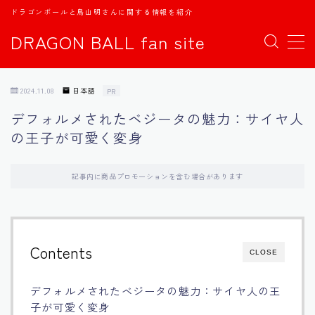
ドラゴンボールと鳥山明さんに関する情報を紹介
DRAGON BALL fan site
MENU
2024.11.08
日本語
PR
TOPページ
デフォルメされたベジータの魅力：サイヤ人
の王子が可愛く変身
日本語
english
記事内に商品プロモーションを含む場合があります
中文
Contents
CLOSE
Español
デフォルメされたベジータの魅力：サイヤ人の王
اللغة العربية
子が可愛く変身