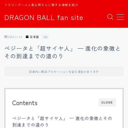
ドラゴンボールと鳥山明さんに関する情報を紹介
DRAGON BALL fan site
MENU
2024.11.03
日本語
PR
TOPページ
ベジータと「超サイヤ人」 — 進化の象徴と
その到達までの道のり
日本語
english
記事内に商品プロモーションを含む場合があります
中文
Contents
CLOSE
Español
ベジータと「超サイヤ人」 — 進化の象徴とその
اللغة العربية
到達までの道のり