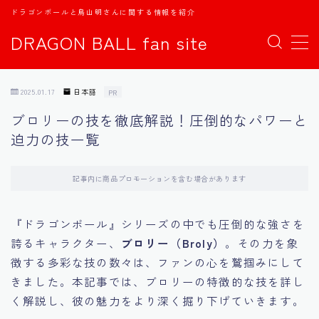
ドラゴンボールと鳥山明さんに関する情報を紹介
DRAGON BALL fan site
MENU
2025.01.17
日本語
PR
TOPページ
ブロリーの技を徹底解説！圧倒的なパワーと
迫力の技一覧
日本語
english
記事内に商品プロモーションを含む場合があります
中文
『ドラゴンボール』シリーズの中でも圧倒的な強さを
誇るキャラクター、
ブロリー（Broly）
。その力を象
Español
徴する多彩な技の数々は、ファンの心を鷲掴みにして
きました。本記事では、ブロリーの特徴的な技を詳し
اللغة العربية
く解説し、彼の魅力をより深く掘り下げていきます。