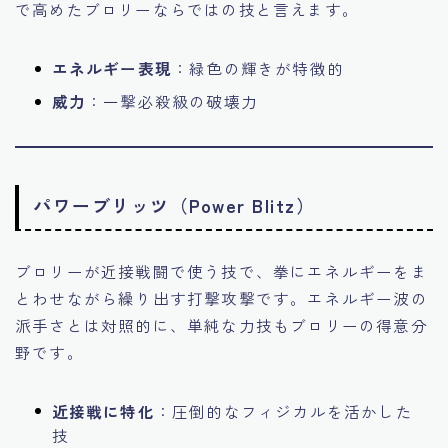
で高めたブロリーならではの技と言えます。
エネルギー表現
：緑色の輝きが特徴的
威力
：一撃必殺級の破壊力
パワーブリッツ（Power Blitz）
ブロリーが近接戦闘で使う技で、拳にエネルギーをま
とわせながら繰り出す打撃攻撃です。エネルギー波の
派手さとは対照的に、単純な力技もブロリーの得意分
野です。
近接戦に特化
：圧倒的なフィジカルを活かした
技