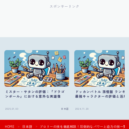
スポンサーリンク
ミスター・サタンの評価：『ドラゴ
ドッカンバトル 孫悟飯 ランキ
ンボール』における意外な英雄像
最強キャラクターの評価と活用
2025.01.03
日本語
2024.11.20
HOME
日本語
ブロリーの技を徹底解説！圧倒的なパワーと迫力の技一覧
＞
＞