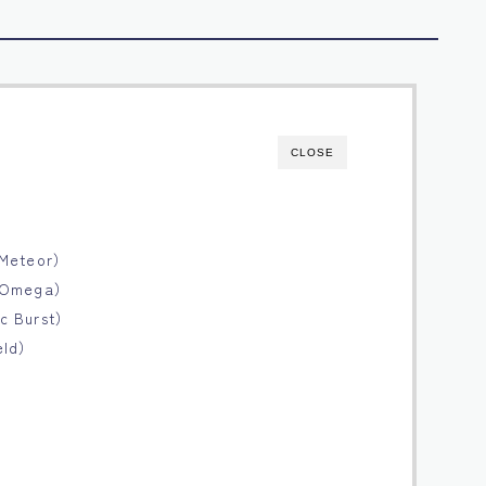
CLOSE
eteor）
Omega）
Burst）
ld）
）