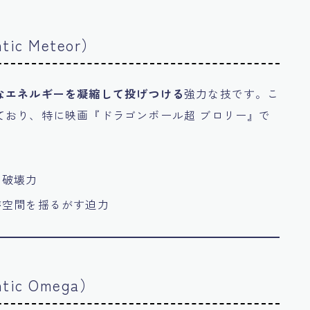
c Meteor）
なエネルギーを凝縮して投げつける
強力な技です。こ
ており、特に映画『ドラゴンボール超 ブロリー』で
る破壊力
が空間を揺るがす迫力
c Omega）