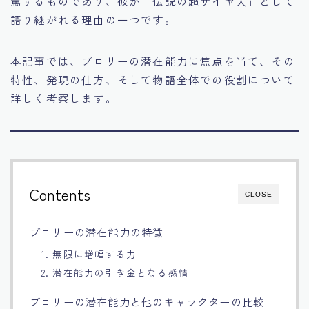
駕するものであり、彼が「伝説の超サイヤ人」として
語り継がれる理由の一つです。
Français
Bahasa Indonesia
本記事では、ブロリーの潜在能力に焦点を当て、その
特性、発現の仕方、そして物語全体での役割について
Português
詳しく考察します。
Contents
CLOSE
ブロリーの潜在能力の特徴
1. 無限に増幅する力
2. 潜在能力の引き金となる感情
ブロリーの潜在能力と他のキャラクターの比較