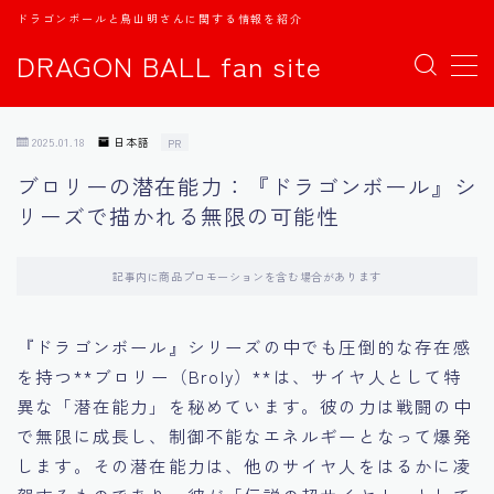
ドラゴンボールと鳥山明さんに関する情報を紹介
DRAGON BALL fan site
MENU
2025.01.18
日本語
PR
TOPページ
ブロリーの潜在能力：『ドラゴンボール』シ
リーズで描かれる無限の可能性
日本語
english
記事内に商品プロモーションを含む場合があります
中文
『ドラゴンボール』シリーズの中でも圧倒的な存在感
を持つ**ブロリー（Broly）**は、サイヤ人として特
Español
異な「潜在能力」を秘めています。彼の力は戦闘の中
で無限に成長し、制御不能なエネルギーとなって爆発
اللغة العربية
します。その潜在能力は、他のサイヤ人をはるかに凌