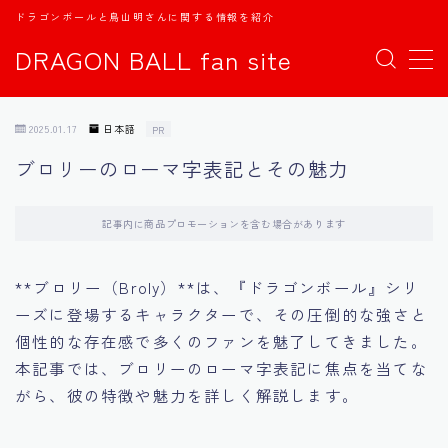
ドラゴンボールと鳥山明さんに関する情報を紹介
DRAGON BALL fan site
MENU
2025.01.17
日本語
PR
TOPページ
ブロリーのローマ字表記とその魅力
日本語
記事内に商品プロモーションを含む場合があります
english
**ブロリー（Broly）**は、『ドラゴンボール』シリ
中文
ーズに登場するキャラクターで、その圧倒的な強さと
個性的な存在感で多くのファンを魅了してきました。
Español
本記事では、ブロリーのローマ字表記に焦点を当てな
がら、彼の特徴や魅力を詳しく解説します。
اللغة العربية