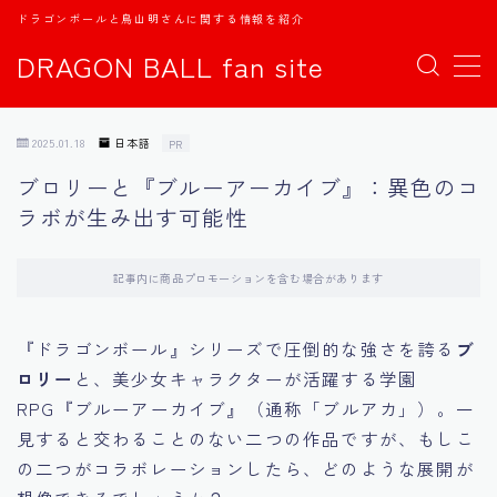
ドラゴンボールと鳥山明さんに関する情報を紹介
DRAGON BALL fan site
MENU
2025.01.18
日本語
PR
TOPページ
ブロリーと『ブルーアーカイブ』：異色のコ
ラボが生み出す可能性
日本語
english
記事内に商品プロモーションを含む場合があります
中文
『ドラゴンボール』シリーズで圧倒的な強さを誇る
ブ
ロリー
と、美少女キャラクターが活躍する学園
Español
RPG『ブルーアーカイブ』（通称「ブルアカ」）。一
見すると交わることのない二つの作品ですが、もしこ
اللغة العربية
の二つがコラボレーションしたら、どのような展開が