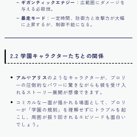
ギガンティックエナジー
：広範囲にダメージを
与える必殺技。
暴走モード
：一定時間、防御力と攻撃力が大幅
に上昇するが、制御不能になる。
2.2 学園キャラクターたちとの関係
アル
や
アリス
のようなキャラクターが、ブロリ
ーの圧倒的なパワーに驚きながらも彼を受け入
れるストーリー展開が想像できます。
コミカルな一面が描かれる場面として、ブロリ
ーが「学園の規則」を理解せずにトラブルを起
こし、周囲が振り回されるエピソードも面白い
でしょう。