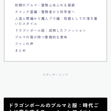
初期のブルマ：冒険心あふれる服装
Français
ナメック星編：冒険者から科学者へ
人造人間編から魔人ブウ編：母親としての落ち着
Bahasa Indonesia
いたスタイル
ドラゴンボール超：成熟したファッション
Português
ブルマの服が持つ象徴的な意味
ファンの声
まとめ
スポンサーリンク
ドラゴンボールのブルマと服：時代ご