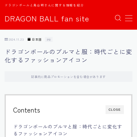
ドラゴンボールと鳥山明さんに関する情報を紹介
DRAGON BALL fan site
MENU
2024.11.23
日本語
PR
TOPページ
ドラゴンボールのブルマと服：時代ごとに変
化するファッションアイコン
日本語
english
記事内に商品プロモーションを含む場合があります
中文
Contents
CLOSE
Español
ドラゴンボールのブルマと服：時代ごとに変化す
اللغة العربية
るファッションアイコン