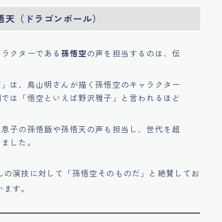
悟天（ドラゴンボール）
ャラクターである
孫悟空
の声を担当するのは、伝
声」は、鳥山明さんが描く孫悟空のキャラクター
間では「悟空といえば野沢雅子」と言われるほど
、息子の孫悟飯や孫悟天の声も担当し、世代を超
しました。
んの演技に対して「孫悟空そのものだ」と絶賛してお
います。