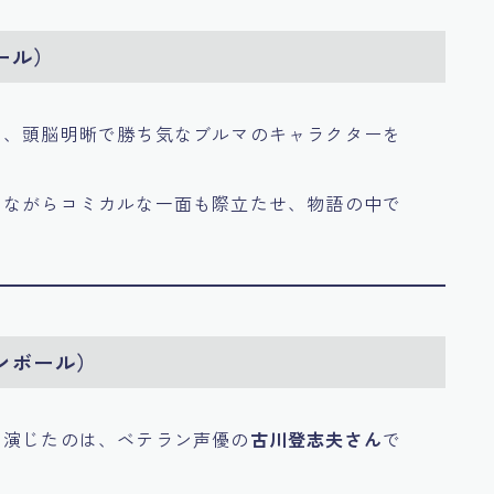
ール）
は、頭脳明晰で勝ち気なブルマのキャラクターを
りながらコミカルな一面も際立たせ、物語の中で
ンボール）
を演じたのは、ベテラン声優の
古川登志夫さん
で