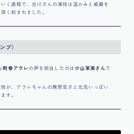
ていく過程で、古川さんの演技は温かみと威厳を
に深く刻まれました。
ランプ）
な
則巻アラレ
の声を担当したのは
小山茉美さん
で
演技が、アラレちゃんの無邪気さと元気いっぱい
います。