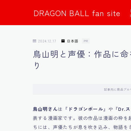
DRAGON BALL fan site
2024.12.17
日本語
PR
鳥山明と声優：作品に命
り
記事内に商品プロ
鳥山明さん
は『
ドラゴンボール
』や『
Dr.
表する漫画家です。彼の作品は漫画の枠を
ちには、声優たちが息を吹き込み、物語を