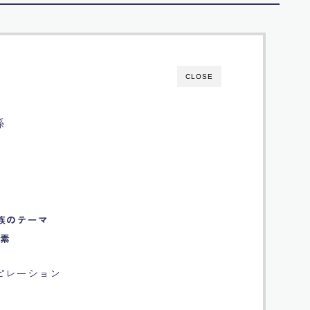
CLOSE
係
族のテーマ
要素
ピレーション