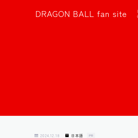
DRAGON BALL fan site
2024.12.18
日本語
PR