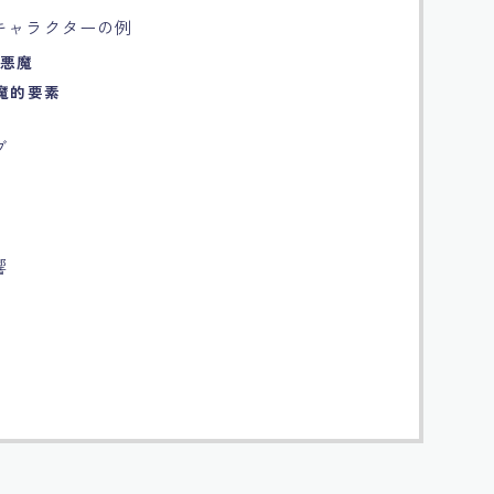
キャラクターの例
な悪魔
魔的要素
ブ
響