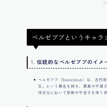
ス
ベルゼブブというキャラ
1.
伝統的なベルゼブブのイメ
ベルゼブブ（Beelzebub）は、
王」という異名を持ち、悪臭や不潔
洋文化において恐怖や不吉さを伴う