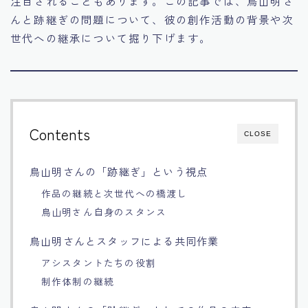
注目されることもあります。この記事では、鳥山明さ
んと跡継ぎの問題について、彼の創作活動の背景や次
Français
世代への継承について掘り下げます。
Bahasa Indonesia
Português
Contents
CLOSE
鳥山明さんの「跡継ぎ」という視点
作品の継続と次世代への橋渡し
鳥山明さん自身のスタンス
鳥山明さんとスタッフによる共同作業
アシスタントたちの役割
制作体制の継続