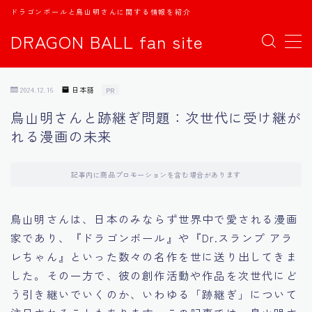
ドラゴンボールと鳥山明さんに関する情報を紹介
DRAGON BALL fan site
MENU
2024.12.16
日本語
PR
TOPページ
鳥山明さんと跡継ぎ問題：次世代に受け継が
れる漫画の未来
日本語
english
記事内に商品プロモーションを含む場合があります
中文
鳥山明さんは、日本のみならず世界中で愛される漫画
家であり、『ドラゴンボール』や『Dr.スランプ アラ
Español
レちゃん』といった数々の名作を世に送り出してきま
した。その一方で、彼の創作活動や作品を次世代にど
اللغة العربية
う引き継いでいくのか、いわゆる「跡継ぎ」について